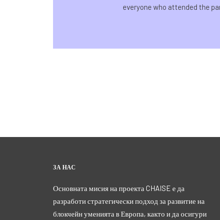
everyone who attended the pane
ЗА НАС
Основната мисия на проекта CHAISE е да
разработи стратегически подход за развитие на
блокчейн уменията в Европа, както и да осигури