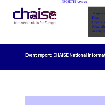
ПРОЕКТЪТ „CHAISE“
За проек
Цели
Стратеги
блокчей
Деклара
Event report:
CHAISE National Informat