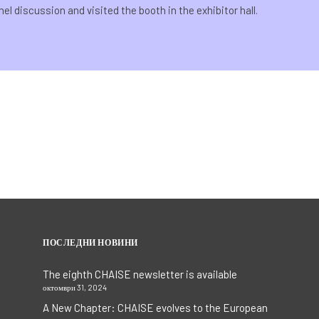
l discussion and visited the booth in the exhibitor hall.
ПОСЛЕДНИ НОВИНИ
The eighth CHAISE newsletter is available
октомври 31, 2024
A New Chapter: CHAISE evolves to the European