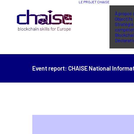
LE PROJET CHAISE
À propos 
Objectifs
Stratégie
compéte
Blockcha
Déclarati
Event report:
CHAISE National Informat