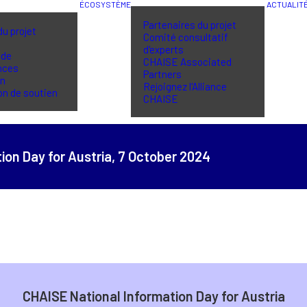
ÉCOSYSTÈME
ACTUALIT
Partenaires du projet
du projet
Comité consultatif
d'experts
 de
CHAISE Associated
nces
Partners
in
Rejoignez l'Alliance
on de soutien
CHAISE
ion Day for Austria,
7 October 2024
CHAISE National Information Day for Austria