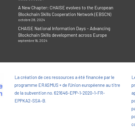
A New Chapter: CHAISE evolves to the European
Blockchain Skills Cooperation Network (EBSCN)
octobre 28, 2024
CHAISE National Information Days – Advancing
Blockchain Skills development across Europe
septembre 16, 2024
La création de ces ressources a été financée par le
L
programme ERASMUS + de l'Union européenne au titre
p
de la subvention no. 621646-EPP-1-2020-1-FR-
a
EPPKA2-SSA-B.
p
p
p
c