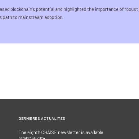
ed blockchain’s potential and highlighted the importance of robust e
s path to mainstream adoption.
DERNIÈRES ACTUALITÉS
The eighth CHAISE newsletter is available
octobre 31, 2024