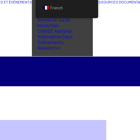
ÉS ET ÉVÉNEMENTS
RESSOURCES DOCUMENTA
French
Dernières actualités
Séminaires de
formation sur la
blockchain
CHAISE National
Information Days
Événements
Newsletter