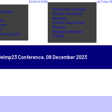
ÉCOSYSTÈME
ACTUALIT
Partenaires du projet
du projet
Comité consultatif
d'experts
 de
CHAISE Associated
nces
Partners
in
Rejoignez l'Alliance
on de soutien
CHAISE
 DeImp23 Conference,
08 December 2023