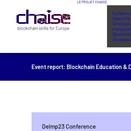
LE PROJET CHAISE
À propos 
Objectifs
Stratégie
compéte
Blockcha
Déclarati
Event report:
Blockchain Education &
DeImp23 Conference