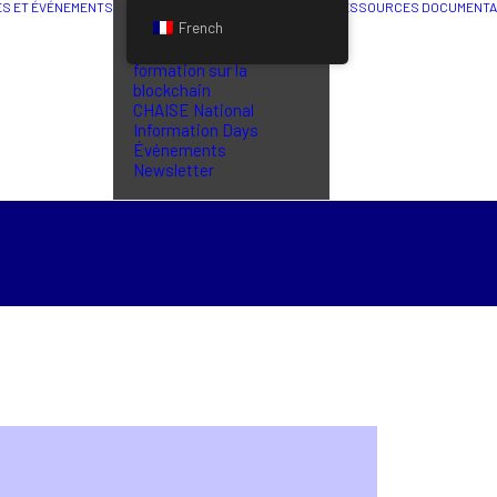
ÉS ET ÉVÉNEMENTS
RESSOURCES DOCUMENTA
French
Dernières actualités
Séminaires de
formation sur la
blockchain
CHAISE National
Information Days
Événements
Newsletter