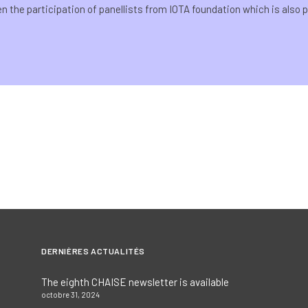
en the participation of panellists from IOTA foundation which is also 
DERNIÈRES ACTUALITÉS
The eighth CHAISE newsletter is available
octobre 31, 2024