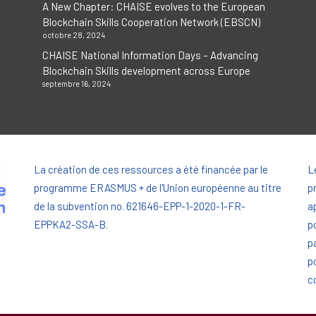
A New Chapter: CHAISE evolves to the European
Blockchain Skills Cooperation Network (EBSCN)
octobre 28, 2024
CHAISE National Information Days – Advancing
Blockchain Skills development across Europe
septembre 16, 2024
La création de ces ressources a été financée par le
L
programme ERASMUS + de l'Union européenne au titre
p
de la subvention no. 621646-EPP-1-2020-1-FR-
a
EPPKA2-SSA-B.
p
p
p
c