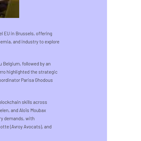
 EU in Brussels, offering
emia, and industry to explore
 Belgium, followed by an
rro highlighted the strategic
Coordinator Parisa Ghodous
blockchain skills across
elen, and Aloïs Moubax
try demands, with
otte (Avroy Avocats), and