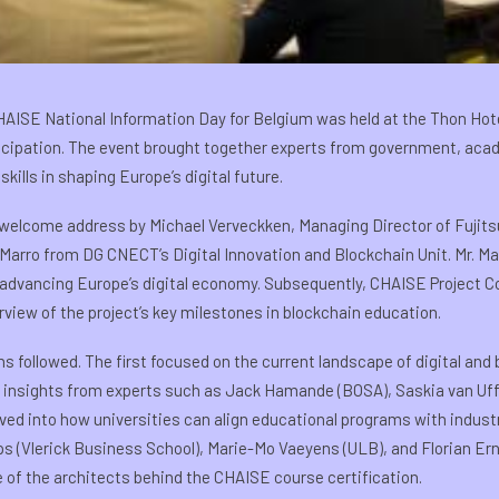
AISE National Information Day for Belgium was held at the Thon Hotel
ticipation. The event brought together experts from government, acad
kills in shaping Europe’s digital future.
lcome address by Michael Verveckken, Managing Director of Fujitsu
 Marro from DG CNECT’s Digital Innovation and Blockchain Unit. Mr. Ma
in advancing Europe’s digital economy. Subsequently, CHAISE Project 
iew of the project’s key milestones in blockchain education.
 followed. The first focused on the current landscape of digital and 
 insights from experts such as Jack Hamande (BOSA), Saskia van Uff
lved into how universities can align educational programs with indus
s (Vlerick Business School), Marie-Mo Vaeyens (ULB), and Florian Ern
of the architects behind the CHAISE course certification.