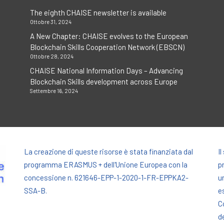
The eighth CHAISE newsletter is available
Ottobre 31, 2024
A New Chapter: CHAISE evolves to the European
Blockchain Skills Cooperation Network (EBSCN)
Ottobre 28, 2024
CHAISE National Information Days – Advancing
Blockchain Skills development across Europe
Settembre 16, 2024
La creazione di queste risorse è stata finanziata dal
I
programma ERASMUS + dell'Unione Europea con la
p
concessione n. 621646-EPP-1-2020-1-FR-EPPKA2-
u
SSA-B.
e
C
d