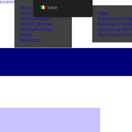
ED EVENTI
BIBLIOTECA
Italian
Ultimi aggiornamenti
Seminari di formazione
Video
sulla blockchain
Pubblicazioni e ra
CHAISE National
Overview of Block
Information Days
educational offer
Eventi
Materiale promoz
Newsletter