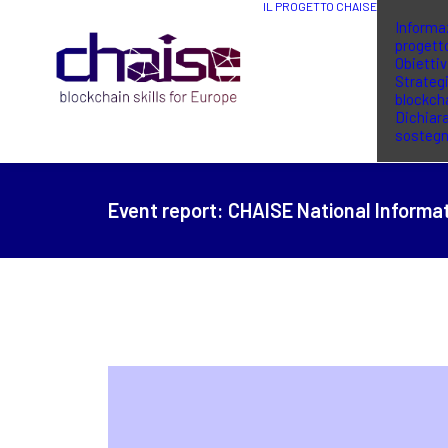
IL PROGETTO CHAISE
Informaz
progett
Obiettiv
Strategi
blockch
Dichiara
sosteg
Event report:
CHAISE National Informat