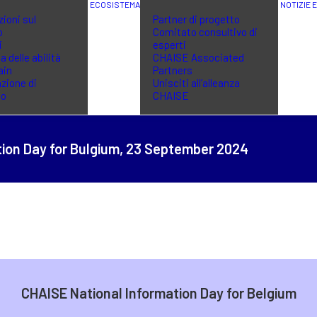
ECOSISTEMA
NOTIZIE 
ioni sul
Partner di progetto
o
Comitato consultivo di
i
esperti
a delle abilità
CHAISE Associated
ain
Partners
zione di
Unisciti all’alleanza
no
CHAISE
ion Day for Bulgium,
23 September 2024
CHAISE National Information Day for Belgium