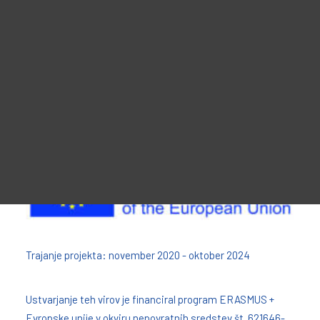
Promocijski material
ZADNJE NOVICE
For Learners – MOOC Platform
For Trainers -Training materials
Politika piškotkov je bila nazadnje posodobljena
For Job seekers – Kickstart Your Blockchain Career
For Employers – Attract Top Blockchain Talents
Politika zasebnosti
Trajanje projekta: november 2020 - oktober 2024
Ustvarjanje teh virov je financiral program ERASMUS +
Evropske unije v okviru nepovratnih sredstev št. 621646-