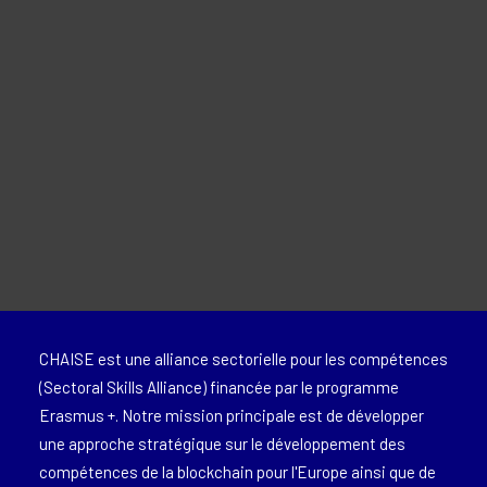
Matériel promotionnel
APPRENDRE ENCORE PLUS
For Learners – MOOC Platform
For Trainers -Training materials
For Job seekers – Kickstart Your Blockchain Career
For Employers – Attract Top Blockchain Talents
CHAISE est une alliance sectorielle pour les compétences
(Sectoral Skills Alliance) financée par le programme
Erasmus +. Notre mission principale est de développer
une approche stratégique sur le développement des
compétences de la blockchain pour l'Europe ainsi que de