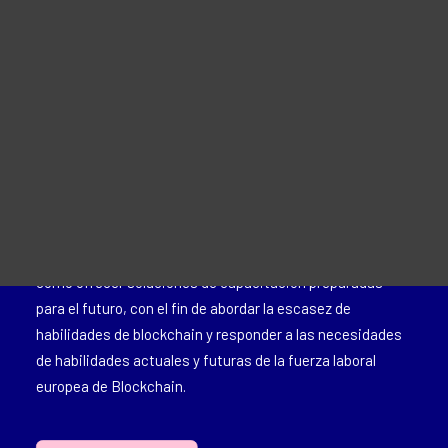
Material Promocional
APRENDE MÁS
For Learners – MOOC Platform
For Trainers -Training materials
For Job seekers – Kickstart Your Blockchain Career
For Employers – Attract Top Blockchain Talents
CHAISE es una Alianza de Habilidades Sectoriales
financiada por el programa Erasmus +. Nuestra misión
principal es desarrollar un enfoque estratégico sobre el
desarrollo de habilidades de blockchain para Europa, así
como ofrecer soluciones de capacitación preparadas
para el futuro, con el fin de abordar la escasez de
habilidades de blockchain y responder a las necesidades
de habilidades actuales y futuras de la fuerza laboral
europea de Blockchain.