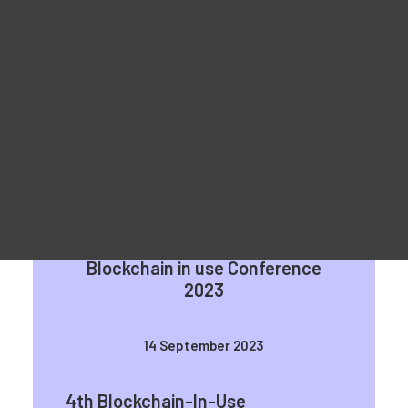
Materiale promoționale
For Learners – MOOC Platform
For Trainers -Training materials
For Job seekers – Kickstart Your Blockchain Career
For Employers – Attract Top Blockchain Talents
Blockchain in use Conference
2023
14 September 2023
4th Blockchain-In-Use