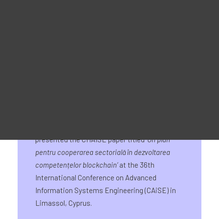
Materiale promoționale
7 June 2024
For Learners – MOOC Platform
For Trainers -Training materials
For Job seekers – Kickstart Your Blockchain Career
For Employers – Attract Top Blockchain Talents
On 7 June 2024, CHAISE representatives
presented the CHAISE paper titled
‘
Un plan
pentru cooperarea sectorială în dezvoltarea
competențelor blockchain
’
at the 36th
International Conference on Advanced
Information Systems Engineering (CAiSE) in
Limassol, Cyprus.