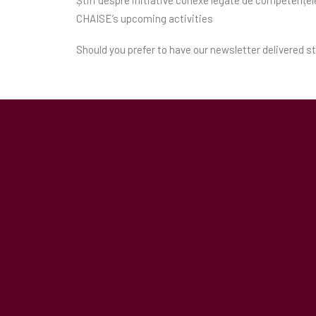
Știri despre initiative conexe legate de competențele
CHAISE’s upcoming activities
Should you prefer to have our newsletter delivered st