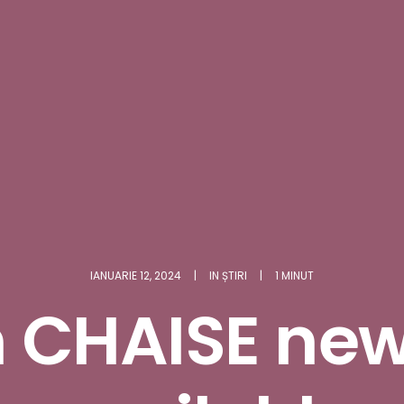
IANUARIE 12, 2024
|
IN
ȘTIRI
|
1 MINUT
h CHAISE news