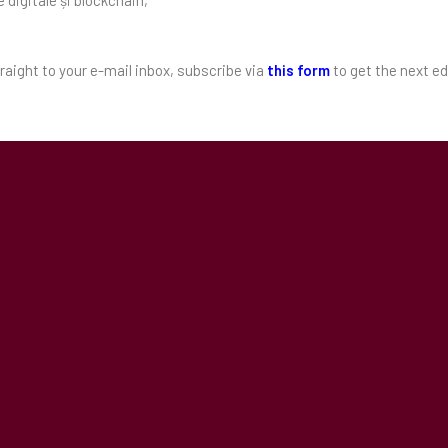
 digitale și blockchain,
raight to your e-mail inbox, subscribe via
this form
to get the next ed
ALTE POSTĂRI ASEMĂNĂTOARE