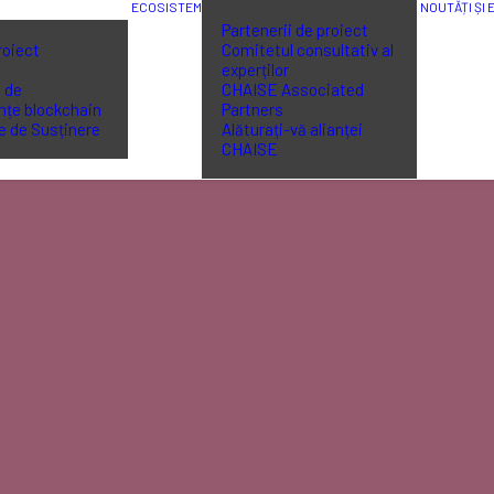
ECOSISTEM
NOUTĂȚI ȘI
Partenerii de proiect
roiect
Comitetul consultativ al
e
experților
 de
CHAISE Associated
țe blockchain
Partners
e de Susținere
Alăturați-vă alianței
CHAISE