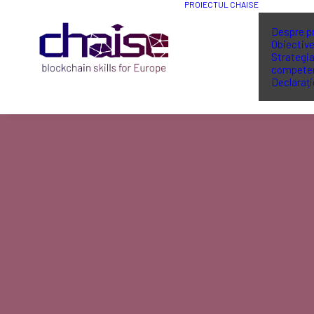
PROIECTUL CHAISE
Despre p
Obiectiv
Strategia
competen
Declarați