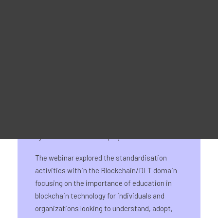
Werbematerial
For Learners – MOOC Platform
For Trainers -Training materials
For Job seekers – Kickstart Your Blockchain Career
For Employers – Attract Top Blockchain Talents
Professor Raimundas Matulevicius from
CHAISE partner University of Tartu was one of
the panellists of “Blockchain Education &
Standardisation: Navigating (beyond) the
European landscape”, the webinar organised
by the SEEBLOCKS.eu project on November 10.
The webinar explored the standardisation
activities within the Blockchain/DLT domain
focusing on the importance of education in
blockchain technology for individuals and
organizations looking to understand, adopt,