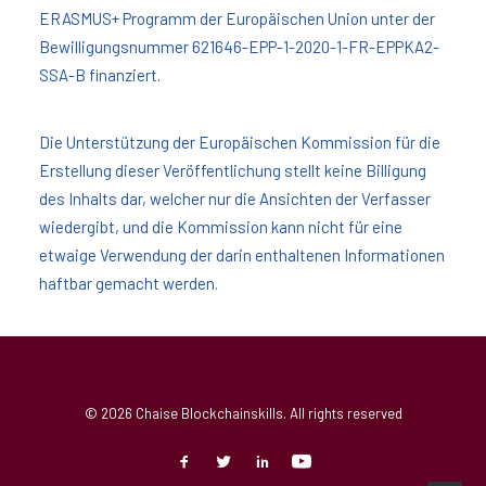
ERASMUS+ Programm der Europäischen Union unter der
Bewilligungsnummer 621646-EPP-1-2020-1-FR-EPPKA2-
SSA-B finanziert.
Die Unterstützung der Europäischen Kommission für die
Erstellung dieser Veröffentlichung stellt keine Billigung
des Inhalts dar, welcher nur die Ansichten der Verfasser
wiedergibt, und die Kommission kann nicht für eine
etwaige Verwendung der darin enthaltenen Informationen
haftbar gemacht werden.
© 2026 Chaise Blockchainskills. All rights reserved