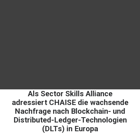
Werbematerial
Über das Projekt
For Learners – MOOC Platform
For Trainers -Training materials
For Job seekers – Kickstart Your Blockchain Career
For Employers – Attract Top Blockchain Talents
EIN
EUROPÄISCHER
ANSATZ
Als Sector Skills Alliance
adressiert CHAISE die wachsende
Nachfrage nach Blockchain- und
Distributed-Ledger-Technologien
(DLTs) in Europa