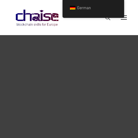
German
Über das Projekt
Ziele
Blockchain Skills-Strategie
Unterstützungserklärung
Projektpartner
Expertenbeirat
CHAISE Associated Partners
Treten Sie der CHAISE Alliance bei!
Neueste Nachrichten
Blockchain Training Seminare
CHAISE National Information Days
Veranstaltungen
Newsletter
Videos
Veröffentlichungen & Berichte
Overview of Blockchain educational offerings