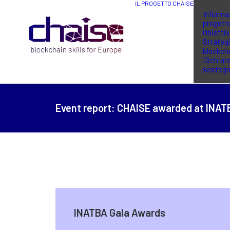
IL PROGETTO CHAISE
Informaz
progett
Obiettiv
Strategi
blockch
Dichiara
sosteg
Event report:
CHAISE awarded at INAT
INATBA Gala Awards