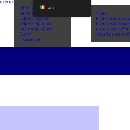
ED EVENTI
BIBLIOTECA
Italian
Ultimi aggiornamenti
Seminari di formazione
Video
sulla blockchain
Pubblicazioni e ra
CHAISE National
Overview of Block
Information Days
educational offer
Eventi
Materiale promoz
Newsletter