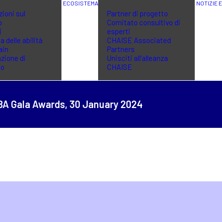
ECOSISTEMA
NOTIZIE 
ioni sul
Partner di progetto
o
Comitato consultivo di
i
esperti
a delle abilità
CHAISE Associated
ain
Partners
zione di
Unisciti all’alleanza
no
CHAISE
BA Gala Awards,
30 January 2024