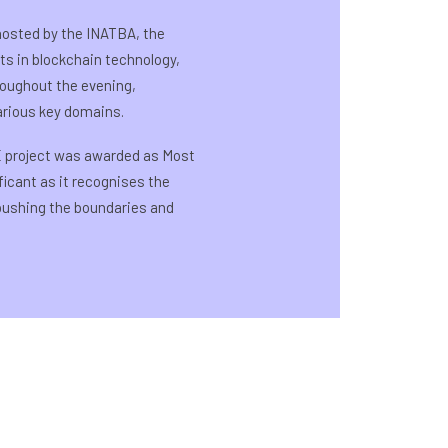
hosted by the INATBA, the
s in blockchain technology,
roughout the evening,
arious key domains.
 project was awarded as Most
icant as it recognises the
 pushing the boundaries and