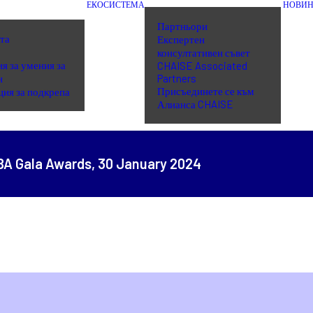
ЕКОСИСТЕМА
НОВИН
Партньори
та
Експертен
консултативен съвет
я за умения за
CHAISE Associated
н
Partners
Присъединете се към
ция за подкрепа
Алианса CHAISE
BA Gala Awards,
30 January 2024