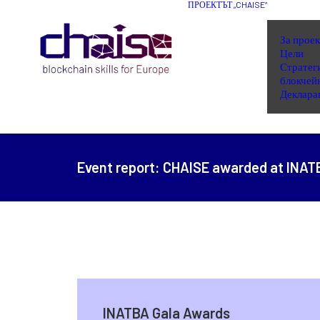
ПРОЕКТЪТ „CHAISE“
За проек
Цели
Стратеги
блокчей
Деклара
Event report:
CHAISE awarded at INAT
INATBA Gala Awards