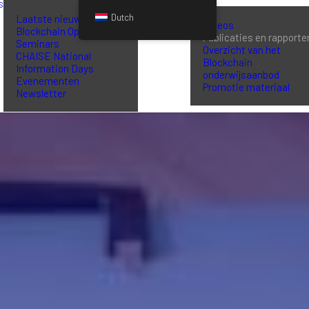
S
BIBLIOTHEEK
Dutch
Laatste nieuws
Videos
Blockchain Opleiding
Publicaties en rapporte
Seminars
Overzicht van het
CHAISE National
Blockchain
Information Days
onderwijsaanbod
Evenementen
Promotie materiaal
Newsletter