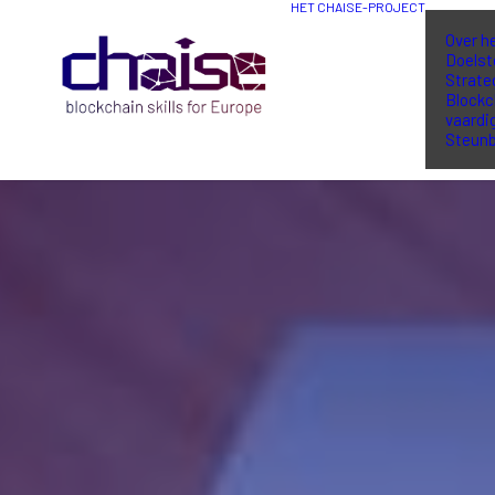
HET CHAISE-PROJECT
Over h
Doelst
Strate
Blockc
vaardi
Steunb