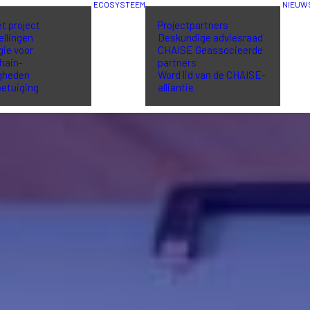
ECOSYSTEEM
NIEUW
et project
Projectpartners
ellingen
Deskundige adviesraad
gie voor
CHAISE Geassocieerde
hain-
partners
gheden
Word lid van de CHAISE-
etuiging
alliantie