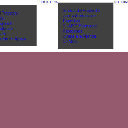
ECOSISTEMA
NOTICIA
Socios del Proyecto
l Proyecto
Junta Asesora de
os
Expertos
gia de
CHAISE Miembros
ades de
Asociados
ain
Únase a la Alianza
ción de Apoyo
CHAISE