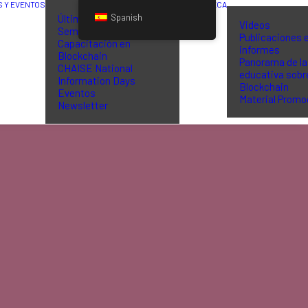
S Y EVENTOS
BIBLIOTECA
Spanish
Últimas noticias
Videos
Seminarios de
Publicaciones 
Capacitación en
informes
Blockchain
Panorama de la
CHAISE National
educativa sobr
Information Days
Blockchain
Eventos
Material Promo
Newsletter