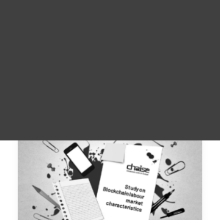
Reklaammaterjal
For Learners – MOOC Platform
For Trainers -Training materials
For Job seekers – Kickstart Your Blockchain Career
For Employers – Attract Top Blockchain Talents