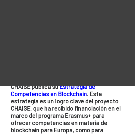
vanguardia de la
Material Promocional
innovación y la
For Learners – MOOC Platform
For Trainers -Training materials
adopción de
For Job seekers – Kickstart Your Blockchain Career
blockchain.
For Employers – Attract Top Blockchain Talents
CHAISE publica su
Estrategia de
Competencias en Blockchain
.
Esta
estrategia es un logro clave del proyecto
CHAISE, que ha recibido financiación en el
marco del programa Erasmus+ para
ofrecer competencias en materia de
blockchain para Europa, como para