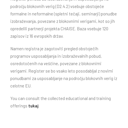
področju blokovnih verig (D2.4.2) vsebuje obstoječe
formalne in neformalne (spletni tečaji, seminarji) ponudbe
izobraževanja, povezane z blokovnimi verigami, kot so jih
opredelili partnerji projekta CHAISE. Baza vsebuje 120
zapisov iz 16 evropskih držav.
Namen registra je zagotoviti pregled obstoječih
programov usposabljanja in izobraževalnih pobud,
osredotočenih na veščine, povezane z blokovnimi
verigami. Register se bo vsako leto posodabljal z novimi
ponudbami za usposabljanje na področju blokovnih verig iz
celotne EU.
You can consult the collected educational and training
offerings
tukaj