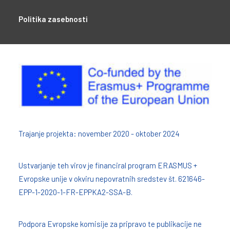
Politika zasebnosti
Trajanje projekta: november 2020 - oktober 2024
Ustvarjanje teh virov je financiral program ERASMUS +
Evropske unije v okviru nepovratnih sredstev št. 621646-
EPP-1-2020-1-FR-EPPKA2-SSA-B.
Podpora Evropske komisije za pripravo te publikacije ne