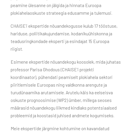
peamine ülesanne on jälgida ja hinnata Euroopa
plokiahelaoskuste strateegia edusamme ja tulemusi.
CHAISE’i ekspertide nõuandekogusse kulub 17 tööstuse,
hariduse, poliitikakujundamise, kodanikuühiskonna ja
teadusringkondade eksperti ja esindajat 15 Euroopa
riigist.
Esimene ekspertide nõuandekogu koosolek, mida juhatas
professor Parisa Ghodous (CHAISE’i projekti
koordinaator), pühendati peamiselt plokiahela sektori
piiritlemisele Euroopas ning valdkonna arengute ja
turudünaamika arutamisele. Arutelu käis ka eelseisva
oskuste prognoosimise (WP2) ümber, millega seoses
määrasid nõuandekogu liikmed kindlaks potentsiaalsed
probleemid ja koostasid juhised andmete kogumiseks.
Meie ekspertide järgmine kohtumine on kavandatud