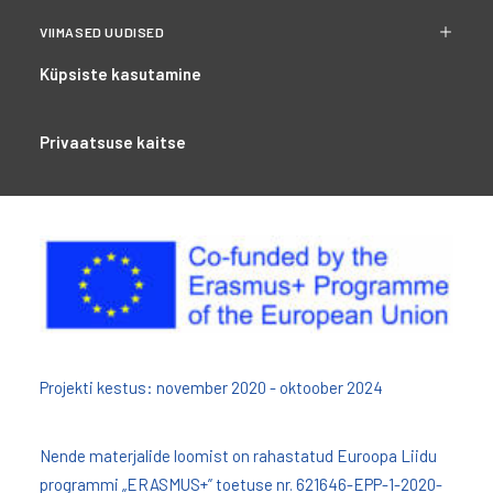
VIIMASED UUDISED
Küpsiste kasutamine
Privaatsuse kaitse
Projekti kestus: november 2020 - oktoober 2024
Nende materjalide loomist on rahastatud Euroopa Liidu
programmi „ERASMUS+” toetuse nr. 621646-EPP-1-2020-