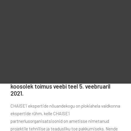
Reklaammaterjal
For Learners – MOOC Platform
For Trainers -Training materials
For Job seekers – Kickstart Your Blockchain Career
For Employers – Attract Top Blockchain Talents
CHAISE’i ekspertide nõuandekogu esimene
koosolek toimus veebi teel 5. veebruaril
2021.
CHAISE’i ekspertide nõuandekogu on plokiahela valdkonna
ekspertide rühm, kelle CHAISE’i
partnerlusorganisatsioonid on ametisse nimetanud
projektile tehnilise ja teadusliku toe pakkumiseks. Nende