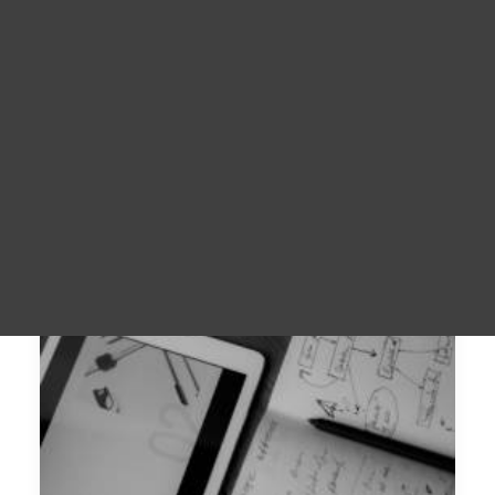
Overview of Blockchain educational offerings
Προωθητικό υλικό
For Learners – MOOC Platform
For Trainers -Training materials
For Job seekers – Kickstart Your Blockchain Career
For Employers – Attract Top Blockchain Talents