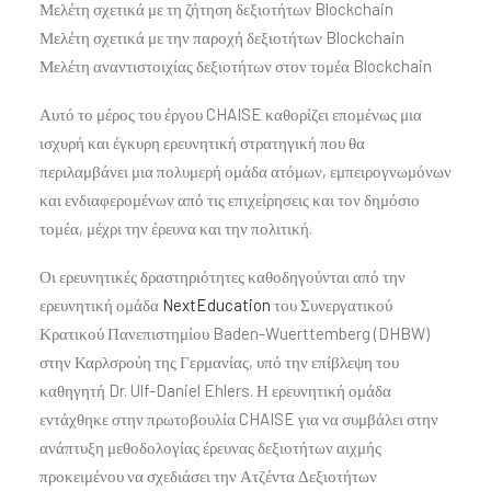
Μελέτη σχετικά με τη ζήτηση δεξιοτήτων Blockchain
Μελέτη σχετικά με την παροχή δεξιοτήτων Blockchain
Μελέτη αναντιστοιχίας δεξιοτήτων στον τομέα Blockchain
Αυτό το μέρος του έργου CHAISE καθορίζει επομένως μια
ισχυρή και έγκυρη ερευνητική στρατηγική που θα
περιλαμβάνει μια πολυμερή ομάδα ατόμων, εμπειρογνωμόνων
και ενδιαφερομένων από τις επιχείρησεις και τον δημόσιο
τομέα, μέχρι την έρευνα και την πολιτική.
Οι ερευνητικές δραστηριότητες καθοδηγούνται από την
ερευνητική ομάδα
NextEducation
του Συνεργατικού
Κρατικού Πανεπιστημίου Baden-Wuerttemberg (DHBW)
στην Καρλσρούη της Γερμανίας, υπό την επίβλεψη του
καθηγητή Dr. Ulf-Daniel Ehlers. Η ερευνητική ομάδα
εντάχθηκε στην πρωτοβουλία CHAISE για να συμβάλει στην
ανάπτυξη μεθοδολογίας έρευνας δεξιοτήτων αιχμής
προκειμένου να σχεδιάσει την Ατζέντα Δεξιοτήτων