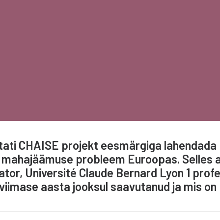
itati CHAISE projekt eesmärgiga lahendada 
mahajäämuse probleem Euroopas. Selles ar
ator, Université Claude Bernard Lyon 1 prof
viimase aasta jooksul saavutanud ja mis on 