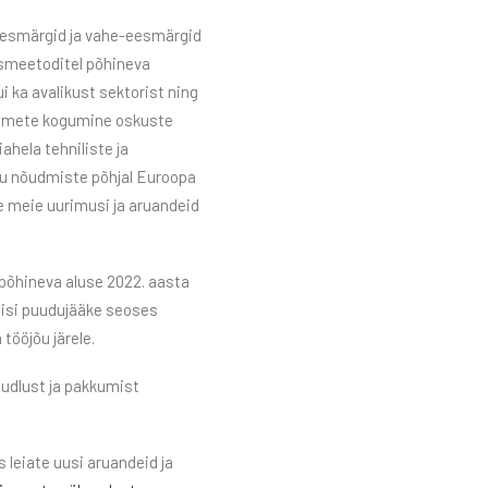
 eesmärgid ja vahe-eesmärgid
ismeetoditel põhineva
i ka avalikust sektorist ning
 andmete kogumine oskuste
ahela tehniliste ja
ru nõudmiste põhjal Euroopa
Loe meie uurimusi ja aruandeid
põhineva aluse 2022. aasta
lisi puudujääke seoses
tööjõu järele.
õudlust ja pakkumist
s leiate uusi aruandeid ja