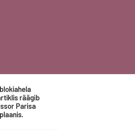
blokiahela
tiklis räägib
essor Parisa
plaanis.