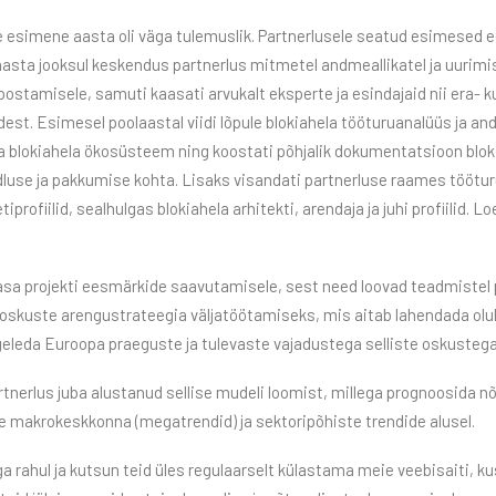
 esimene aasta oli väga tulemuslik. Partnerlusele seatud esimesed
aasta jooksul keskendus partnerlus mitmetel andmeallikatel ja uurim
ostamisele, samuti kaasati arvukalt eksperte ja esindajaid nii era- ku
adest. Esimesel poolaastal viidi lõpule blokiahela tööturuanalüüs ja
ka blokiahela ökosüsteem ning koostati põhjalik dokumentatsioon bloki
dluse ja pakkumise kohta. Lisaks visandati partnerluse raames töötu
iprofiilid, sealhulgas blokiahela arhitekti, arendaja ja juhi profiilid. 
asa projekti eesmärkide saavutamisele, sest need loovad teadmistel 
oskuste arengustrateegia väljatöötamiseks, mis aitab lahendada olu
eleda Euroopa praeguste ja tulevaste vajadustega selliste oskustega 
artnerlus juba alustanud sellise mudeli loomist, millega prognoosida n
ele makrokeskkonna (megatrendid) ja sektoripõhiste trendide alusel.
a rahul ja kutsun teid üles regulaarselt külastama meie veebisaiti, ku