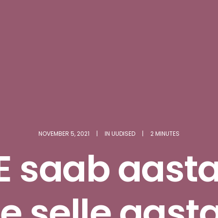
NOVEMBER 5, 2021
|
IN
UUDISED
|
2 MINUTES
E saab aasta
 selle aasta