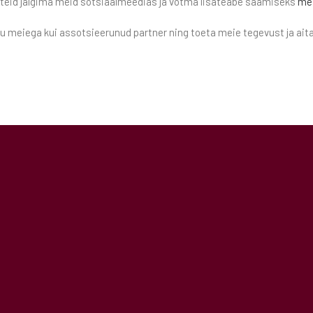
n teid jälgima meid sotsiaalmeedias ja võtma lisateabe saamiseks
me
tu meiega kui assotsieerunud partner ning toeta meie tegevust ja ai