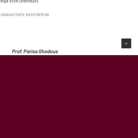
iega otse ühendust
.
ta kaasa meie eesmärkide
Prof. Parisa Ghodous