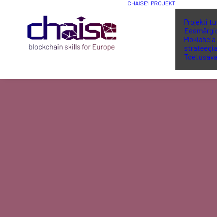
CHAISE’I PROJEKT
Projekti t
Eesmärgi
Plokiahela
strateegi
Toetusava