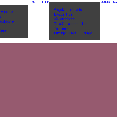
ÖKOSÜSTEEM
UUDISED 
Projektipartnerid
utvustus
Ekspertide
d
nõuandekogu
 oskuste
CHAISE Associated
a
Partners
ldus
Liituge CHAISE liiduga