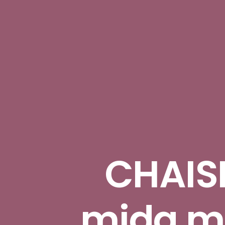
CHAIS
mida me