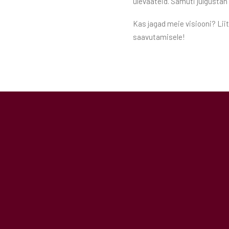
ülevaateid. Samuti julgusta
Kas jagad meie visiooni? Lii
saavutamisele!