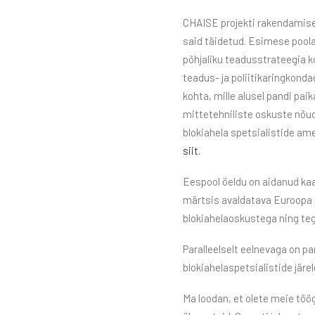
CHAISE projekti rakendamise
said täidetud. Esimese pool
põhjaliku teadusstrateegia ko
teadus- ja poliitikaringkond
kohta, mille alusel pandi pai
mittetehniliste oskuste nõu
blokiahela spetsialistide amet
siit.
Eespool öeldu on aidanud ka
märtsis avaldatava Euroopa 
blokiahelaoskustega ning teg
Paralleelselt eelnevaga on p
blokiahelaspetsialistide jär
Ma loodan, et olete meie töög