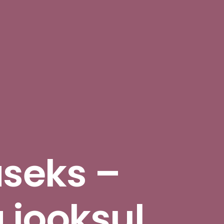
seks –
 jooksul